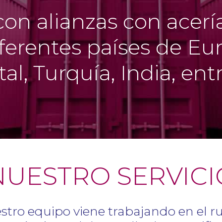
on alianzas con acer
ferentes países de Eu
al, Turquía, India, ent
NUESTRO SERVICI
tro equipo viene trabajando en el rubr