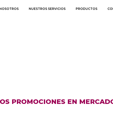
ción de Aceros para la Ind
NOSOTROS
NUESTROS SERVICIOS
PRODUCTOS
CO
OS PROMOCIONES EN MERCADO