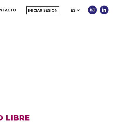
ustria: Barras, Chapas, Al
NTACTO
INICIAR SESION
 LIBRE