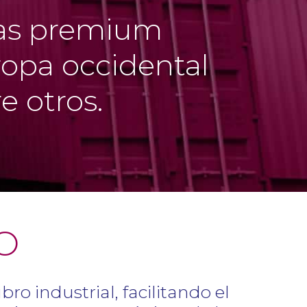
ías premium
ropa occidental
re otros.
O
o industrial, facilitando el